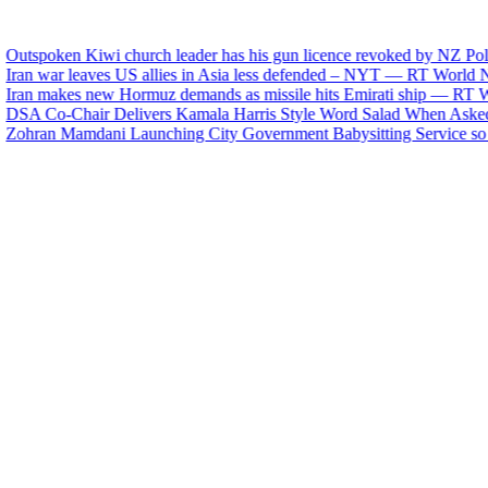
poken Kiwi church leader has his gun licence revoked by NZ Police
 war leaves US allies in Asia less defended – NYT — RT World News
 makes new Hormuz demands as missile hits Emirati ship — RT Worl
Co-Chair Delivers Kamala Harris Style Word Salad When Asked to C
an Mamdani Launching City Government Babysitting Service so Pare