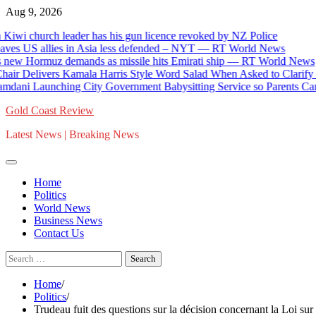
Skip
Aug 9, 2026
to
church leader has his gun licence revoked by NZ Police
content
 US allies in Asia less defended – NYT — RT World News
 Hormuz demands as missile hits Emirati ship — RT World News
elivers Kamala Harris Style Word Salad When Asked to Clarify Thei
 Launching City Government Babysitting Service so Parents Can Ha
Gold Coast Review
Latest News | Breaking News
Home
Politics
World News
Business News
Contact Us
Search
for:
Home
Politics
Trudeau fuit des questions sur la décision concernant la Loi su