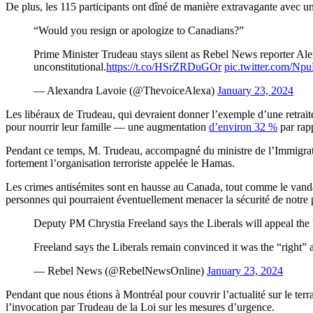
De plus, les 115 participants ont dîné de manière extravagante avec un 
“Would you resign or apologize to Canadians?”
Prime Minister Trudeau stays silent as Rebel News reporter Ale
unconstitutional.
https://t.co/HSrZRDuGOr
pic.twitter.com/Np
— Alexandra Lavoie (@ThevoiceAlexa)
January 23, 2024
Les libéraux de Trudeau, qui devraient donner l’exemple d’une retrai
pour nourrir leur famille — une augmentation
d’environ 32 %
par rapp
Pendant ce temps, M. Trudeau, accompagné du ministre de l’Immigratio
fortement l’organisation terroriste appelée le Hamas.
Les crimes antisémites sont en hausse au Canada, tout comme le vanda
personnes qui pourraient éventuellement menacer la sécurité de notre p
Deputy PM Chrystia Freeland says the Liberals will appeal the 
Freeland says the Liberals remain convinced it was the “right” 
— Rebel News (@RebelNewsOnline)
January 23, 2024
Pendant que nous étions à Montréal pour couvrir l’actualité sur le ter
l’invocation par Trudeau de la Loi sur les mesures d’urgence.